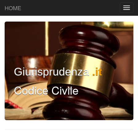
HOME
Giurisprudenza
.it
Codice Civile