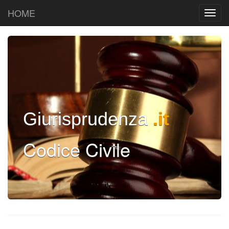
HOME
Giurisprudenza
.it
Codice Civile