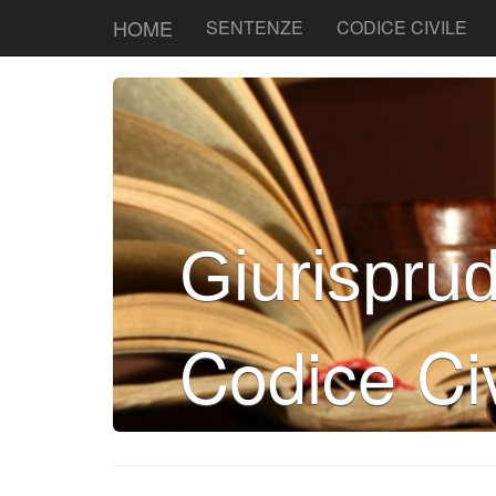
HOME
SENTENZE
CODICE CIVILE
Giurispru
Codice Civ