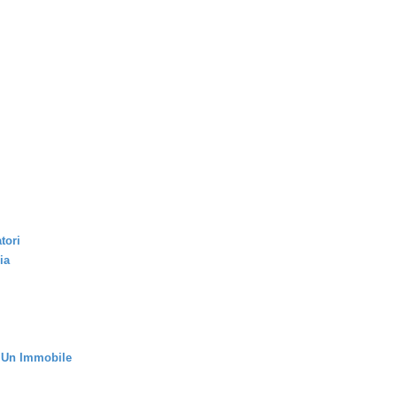
tori
ia
i Un Immobile