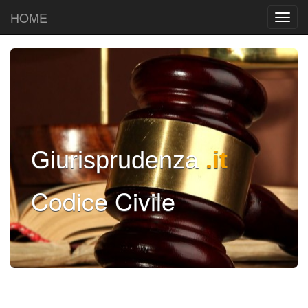
HOME
Giurisprudenza
.it
Codice Civile