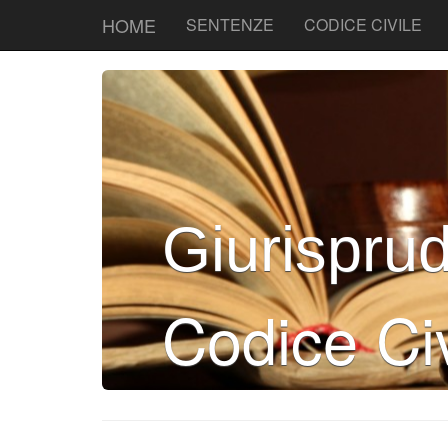
HOME
SENTENZE
CODICE CIVILE
Giurispru
Codice Civ