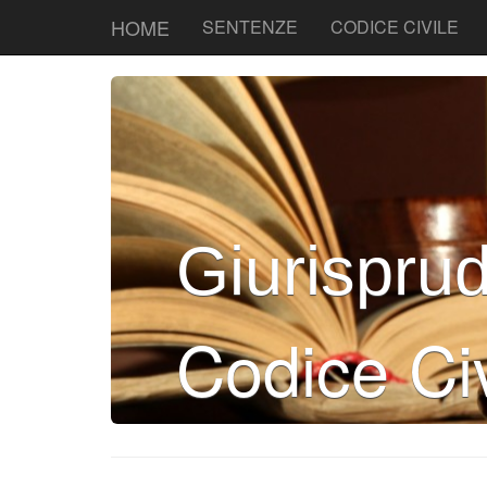
HOME
SENTENZE
CODICE CIVILE
Giurispru
Codice Civ