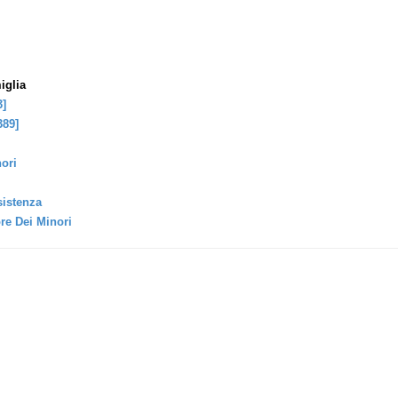
iglia
3]
389]
nori
ssistenza
ore Dei Minori