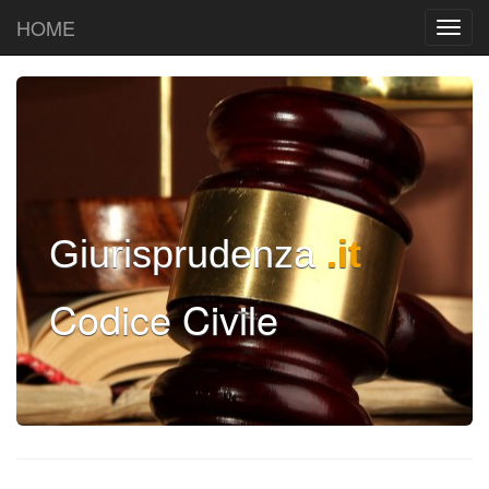
HOME
Giurisprudenza
.it
Codice Civile