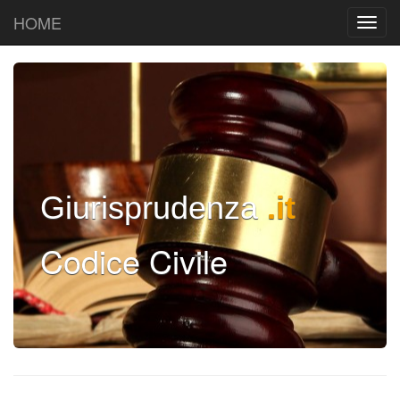
HOME
Giurisprudenza
.it
Codice Civile