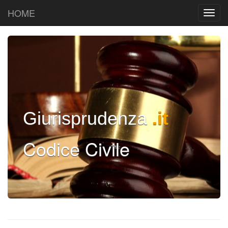
HOME
Giurisprudenza
.it
Codice Civile