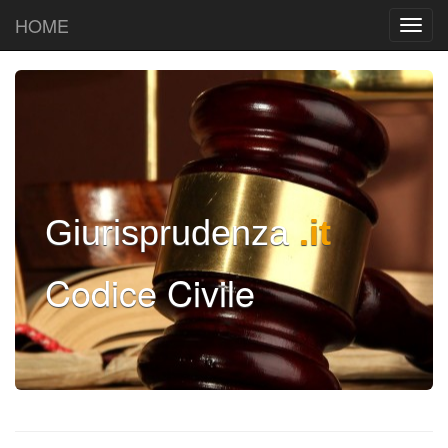
HOME
Giurisprudenza
.it
Codice Civile